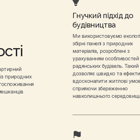
Гнучкий підхід до
будівництва
Ми використовуємо екологі
збірні панелі з природних
сті
матеріалів, розроблені з
урахуванням особливостей
радянських будівель. Такий 
артирний
дозволяє швидко та ефект
 із природних
вдосконалити житлові умов
ргоспоживання
сприяючи збереженню
 мешканців
навколишнього середовищ