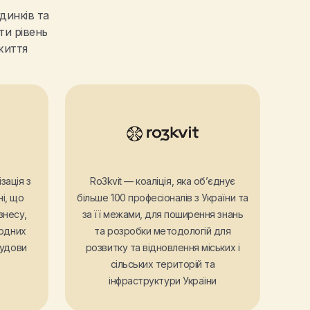
динків та
ти рівень
життя
зація з
Ro3kvit — коаліція, яка обʼєднує
ні, що
більше 100 професіоналів з України та
знесу,
за її межами, для поширення знань
родних
та розробки методологій для
будови
розвитку та відновлення міських і
сільських територій та
інфраструктури України