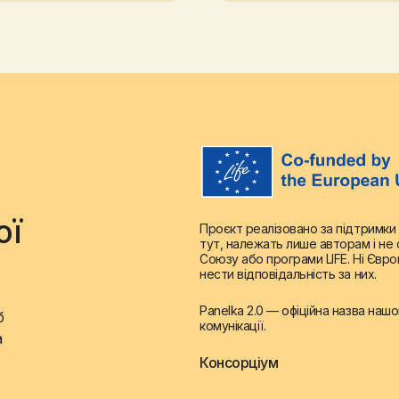
ої
Проєкт реалізовано за підтримки
тут, належать лише авторам і н
Союзу або програми LIFE. Ні Євро
нести відповідальність за них.
Panelka 2.0 — офіційна назва наш
б
комунікації.
а
Консорціум