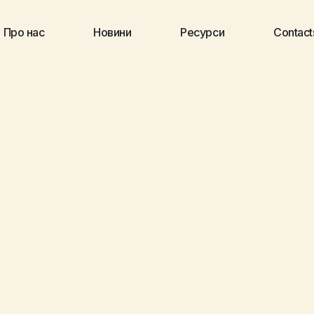
Про нас
Новини
Ресурси
Contact
ку, який був утеплений