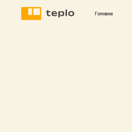
Головна
August 7, 2025
Новини

На фото – будинок радянської забудови 1986 ро
за допомогою сучасних збірних конструкцій.