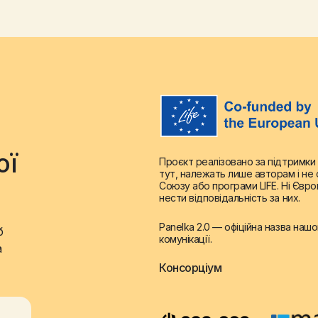
November 6, 2025
Read more
ої
Проєкт реалізовано за підтримки
тут, належать лише авторам і н
Союзу або програми LIFE. Ні Євро
нести відповідальність за них.
Panelka 2.0 — офіційна назва наш
б
комунікації.
а
Консорціум