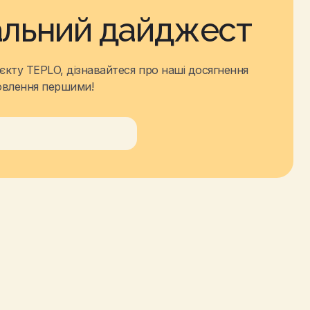
льний дайджест
єкту TEPLO, дізнавайтеся про наші досягнення
овлення першими!
Browse all articles
