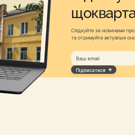
щокварта
Слідкуйте за новинами про
та отримуйте актуальні он
